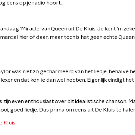
og eens op je radio hoort...
ndaag 'Miracle' van Queen uit De Kluis. Je kent 'm zek
mercial hier of daar, maar toch is het geen echte Quee
or was niet zo gecharmeerd van het liedje, behalve het
xer en dat kon 'ie dan wel hebben. Eigenlijk eindigt het 
s zijn even enthousiast over dit idealistische chanson. Maa
i, goed liedje. Dus prima om eens uit De Kluis te halen
De Kluis