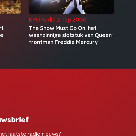
NPO Radio 2 Top 2000
rt
The Show Must Go On: het
fe
waanzinnige slotstuk van Queen-
frontman Freddie Mercury
uwsbrief
het laatste radio nieuws?