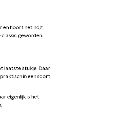
er en hoort het nog
n-classic geworden.
 laatste stukje. Daar
praktisch in een soort
r eigenlijk is het
.