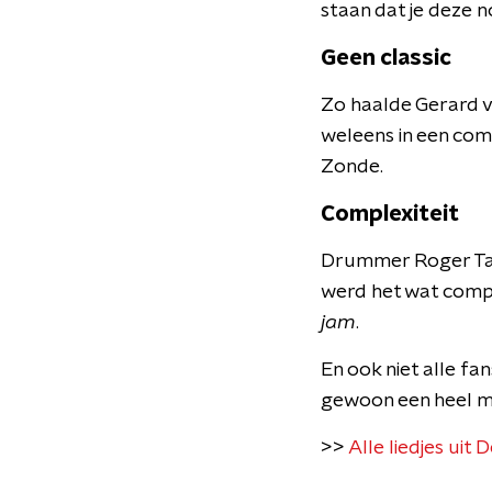
staan dat je deze n
Geen classic
Zo haalde Gerard va
weleens in een com
Zonde.
Complexiteit
Drummer Roger Tayl
werd het wat comple
jam
.
En ook niet alle fan
gewoon een heel moo
>>
Alle liedjes uit 