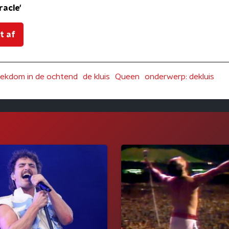
racle'
t af
ekdom in de ochtend
de kluis
Queen
onderwerp: dekluis