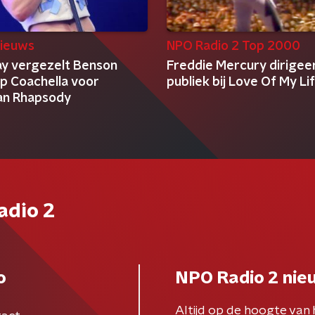
ieuws
NPO Radio 2 Top 2000
ay vergezelt Benson
Freddie Mercury dirigee
p Coachella voor
publiek bij Love Of My Li
an Rhapsody
adio 2
o
NPO Radio 2 nie
Altijd op de hoogte van 