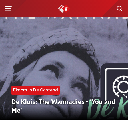
Ekdom In De Ochtend
De Kluis: The Wannadies - 'You and
Me'