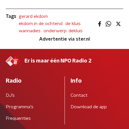
Tags
gerard ekdom
ekdom in de ochtend
de kluis
wannadies
onderwerp: dekluis
Advertentie via ster.nl
Er is maar één NPO Radio 2
Radio
Info
DJ’s
Contact
Programma's
Download de app
Frequenties