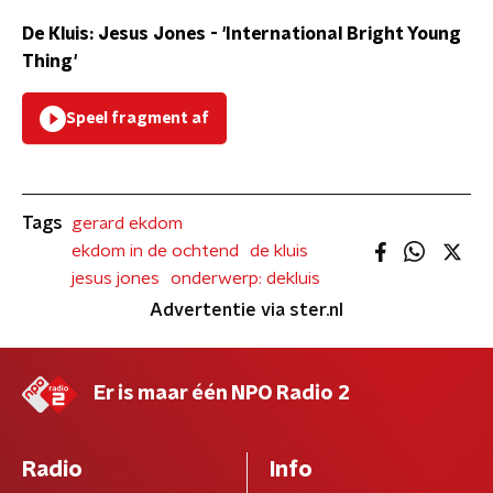
De Kluis: Jesus Jones - 'International Bright Young
Thing'
Speel fragment af
Tags
gerard ekdom
ekdom in de ochtend
de kluis
jesus jones
onderwerp: dekluis
Advertentie via ster.nl
Er is maar één NPO Radio 2
Radio
Info