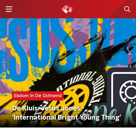
Ekdom In De Ochtend
De Kluis: Jesus Jones -
'International Bright Young Thing'