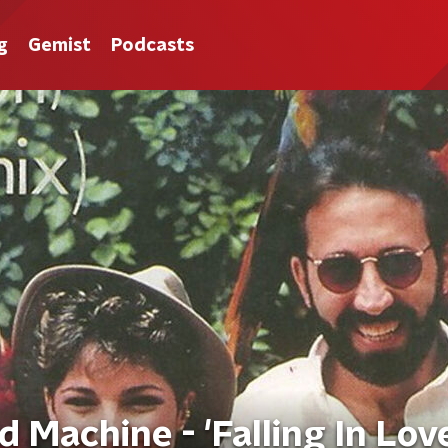
g
Gemist
Podcasts
d Machine - 'Falling In Lov