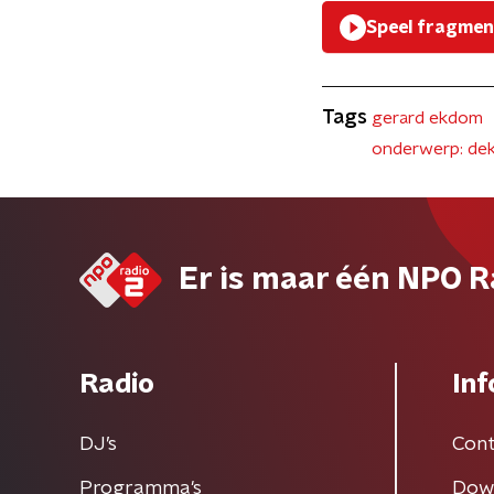
Speel fragmen
Tags
gerard ekdom
onderwerp: dek
Er is maar één NPO R
Radio
Inf
DJ’s
Cont
Programma's
Dow