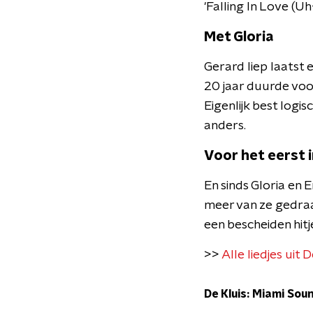
'Falling In Love (U
Met Gloria
Gerard liep laatst
20 jaar duurde voo
Eigenlijk best log
anders.
Voor het eerst i
En sinds Gloria en E
meer van ze gedraa
een bescheiden hitj
>>
Alle liedjes uit 
De Kluis: Miami Soun