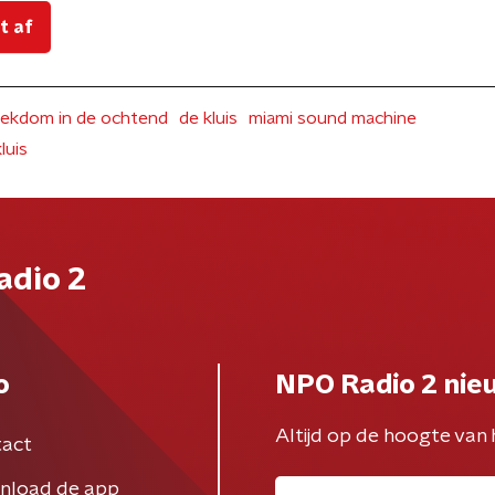
t af
ekdom in de ochtend
de kluis
miami sound machine
luis
adio 2
o
NPO Radio 2 nie
Altijd op de hoogte van 
act
nload de app