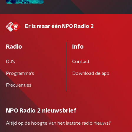
Er is maar één NPO Radio 2
Radio
Info
DJ’s
Contact
Programma's
Download de app
Frequenties
NPO Radio 2 nieuwsbrief
Altijd op de hoogte van het laatste radio nieuws?