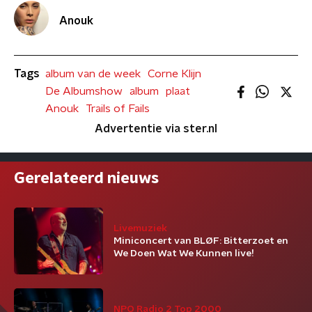
Anouk
Tags
album van de week
Corne Klijn
De Albumshow
album
plaat
Anouk
Trails of Fails
Advertentie via ster.nl
Gerelateerd nieuws
Livemuziek
Miniconcert van BLØF: Bitterzoet en
We Doen Wat We Kunnen live!
NPO Radio 2 Top 2000