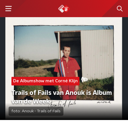
De Albumshow met Corné Klijn
Trails of Fails van Anouk is Album
van de Week
foto:
Anouk - Trails of Fails