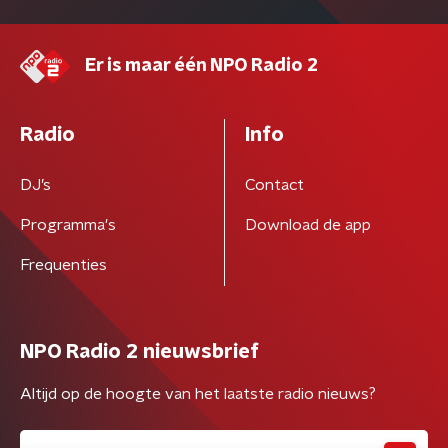
Er is maar één NPO Radio 2
Radio
Info
DJ’s
Contact
Programma's
Download de app
Frequenties
NPO Radio 2 nieuwsbrief
Altijd op de hoogte van het laatste radio nieuws?