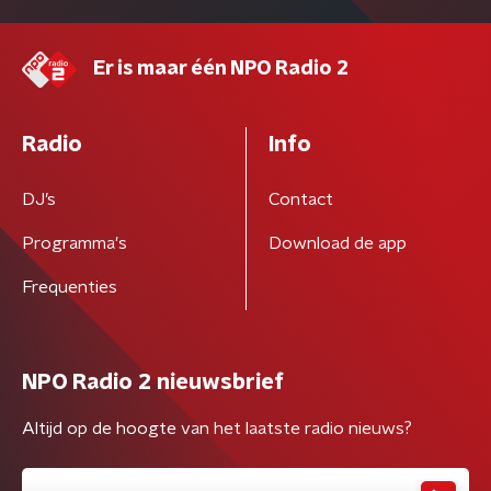
Er is maar één NPO Radio 2
Radio
Info
DJ’s
Contact
Programma's
Download de app
Frequenties
NPO Radio 2 nieuwsbrief
Altijd op de hoogte van het laatste radio nieuws?