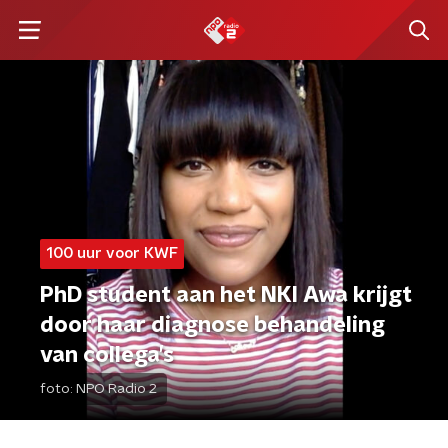
100 uur voor KWF
PhD student aan het NKI Awa krijgt
door haar diagnose behandeling
van collega’s
foto:
NPO Radio 2