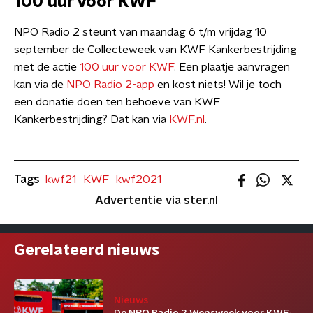
100 uur voor KWF
NPO Radio 2 steunt van maandag 6 t/m vrijdag 10
september de Collecteweek van KWF Kankerbestrijding
met de actie
100 uur voor KWF
. Een plaatje aanvragen
kan via de
NPO Radio 2-app
en kost niets! Wil je toch
een donatie doen ten behoeve van KWF
Kankerbestrijding? Dat kan via
KWF.nl
.
Tags
kwf21
KWF
kwf2021
Advertentie via ster.nl
Gerelateerd nieuws
Nieuws