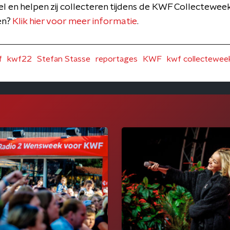
 en helpen zij collecteren tijdens de KWF Collecteweek
en?
Klik hier voor meer informatie
.
f
kwf22
Stefan Stasse
reportages
KWF
kwf collectewee