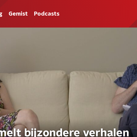
g
Gemist
Podcasts
melt bijzondere verhalen