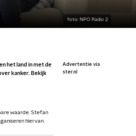
foto:
NPO Radio 2
Advertentie via
n het land in met de
ster.nl
ver kanker. Bekijk
bare waarde. Stefan
aniseren hiervan.