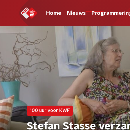
Home
Nieuws
Programmerin
100 uur voor KWF
Stefan Stasse verza