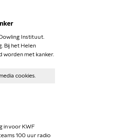
anker
Dowling Instituut.
. Bij het Helen
rd worden met kanker.
media cookies.
g in voor KWF
-teams 100 uur radio