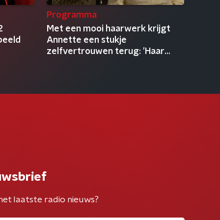
Programma
2
Met een mooi haarwerk krijgt
beeld
Annette een stukje
zelfvertrouwen terug: 'Haar
doet zoveel'
uwsbrief
het laatste radio nieuws?