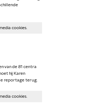
schillende
media cookies.
en van de 81 centra
oet hij Karen
 de reportage terug.
media cookies.