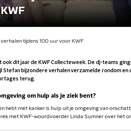
r KWF
 verhalen tijdens 100 uur voor KWF
 ook dit jaar de KWF Collecteweek. De dj-teams ginge
jl Stefan bijzondere verhalen verzamelde rondom en o
ortages terug.
omgeving om hulp als je ziek bent?
n hebt met kanker is hulp uit je omgeving van onschat
sprek met KWF-woordvoerder Linda Sumner over het org