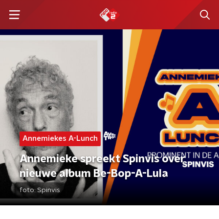
Annemiekes A-Lunch
Annemieke spreekt Spinvis over
nieuwe album Be-Bop-A-Lula
foto:
Spinvis