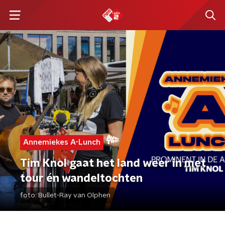
Annemiekes A-Lunch
Tim Knol gaat het land weer in met
tour én wandeltochten
foto:
Bullet-Ray van Olphen