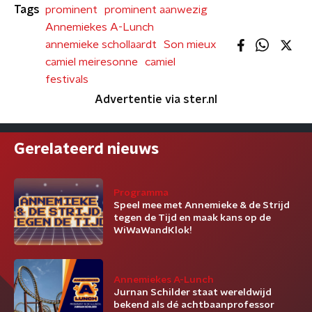
Tags
prominent
prominent aanwezig
Annemiekes A-Lunch
annemieke schollaardt
Son mieux
camiel meiresonne
camiel
festivals
Advertentie via ster.nl
Gerelateerd nieuws
Programma
Speel mee met Annemieke & de Strijd
tegen de Tijd en maak kans op de
WiWaWandKlok!
Annemiekes A-Lunch
Jurnan Schilder staat wereldwijd
bekend als dé achtbaanprofessor