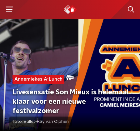
Annemiekes A-Lunch
Livesensatie Son Mieux is helemaal
klaar voor een nieuwe
festivalzomer
foto:
Bullet-Ray van Olphen