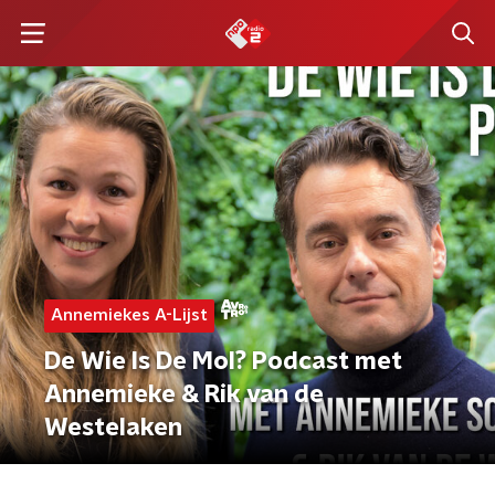
Annemiekes A-Lijst
De Wie Is De Mol? Podcast met
Annemieke & Rik van de
Westelaken