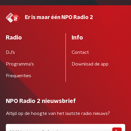
Er is maar één NPO Radio 2
Radio
Info
DJ’s
Contact
Programma's
Download de app
Frequenties
NPO Radio 2 nieuwsbrief
Altijd op de hoogte van het laatste radio nieuws?