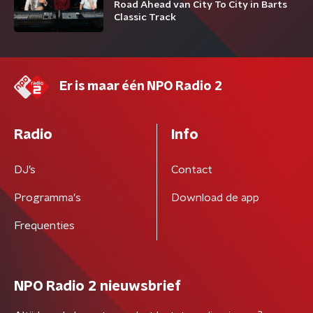
Road Ahead van City To City in Barts
Classic Track
Er is maar één NPO Radio 2
Radio
Info
DJ’s
Contact
Programma's
Download de app
Frequenties
NPO Radio 2 nieuwsbrief