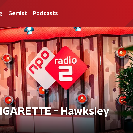
g
Gemist
Podcasts
IGARETTE - Hawksley