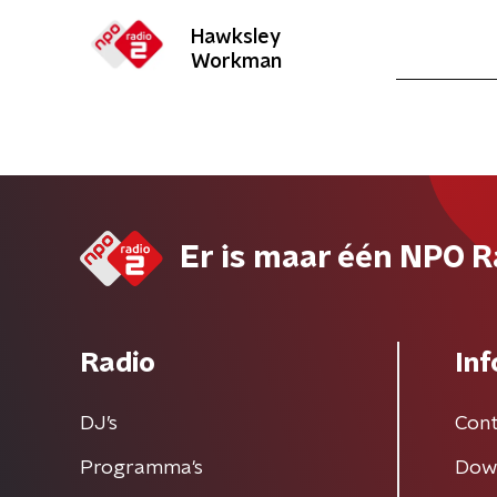
Hawksley
Workman
Er is maar één NPO R
Radio
Inf
DJ’s
Cont
Programma's
Dow