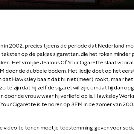
 in 2002, precies tijdens de periode dat Nederland m
teksten op de pakjes sigaretten, die het roken minder 
n. Het vrolijke Jealous Of Your Cigarette slaat vooral 
M door de dubbele bodem. Het liedje doet op het eers
at Hawksley baalt dat hij niet (meer) rookt, maar het b
 zo te zijn dat hij zelf de sigaret wil zijn, omdat hij dan o
 door de vrouw waar hij verliefd op is. Hawksley Wor
 Your Cigarette is te horen op 3FM in de zomer van 200
 video te tonen moet je
toestemming geven
voor soci