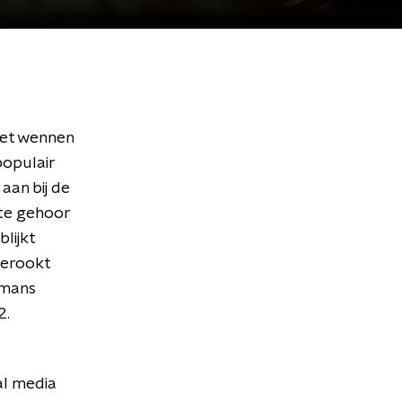
oet wennen
populair
aan bij de
te gehoor
lijkt
pgerookt
kmans
2.
al media