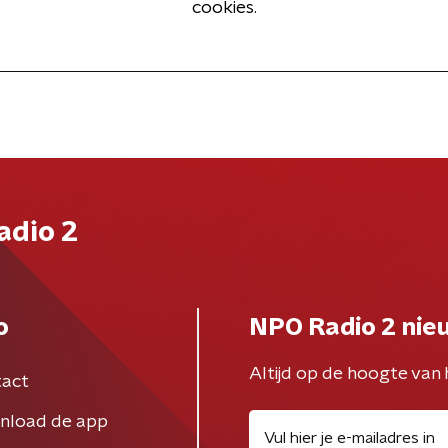
cookies.
adio 2
o
NPO Radio 2 nie
Altijd op de hoogte van 
act
nload de app