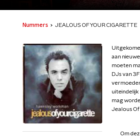
Nummers
JEALOUS OF YOUR CIGARETTE
Uitgekomen
aan nieuwe 
moeten make
DJs van 3F
vermoeden d
uiteindelijk
mag worden
Jealous Of
Om deze