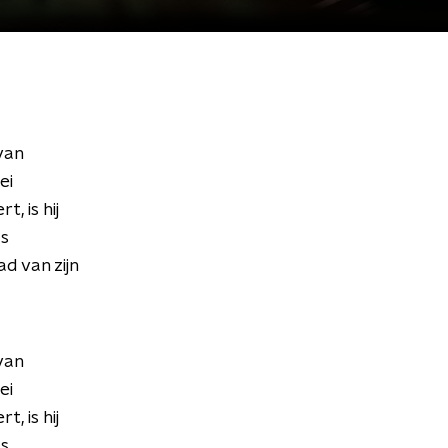
van
ei
, is hij
as
d van zijn
van
ei
, is hij
as