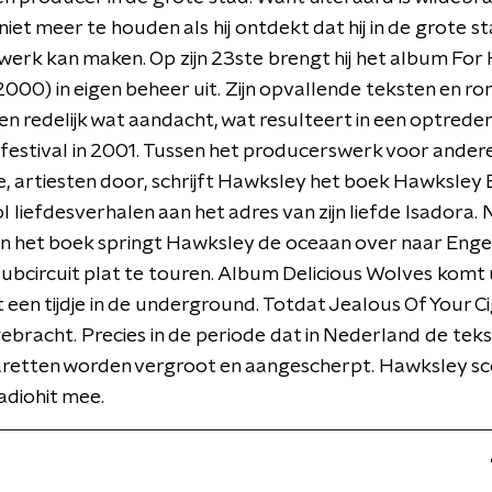
iet meer te houden als hij ontdekt dat hij in de grote sta
 werk kan maken. Op zijn 23ste brengt hij het album For
(2000) in eigen beheer uit. Zijn opvallende teksten en r
en redelijk wat aandacht, wat resulteert in een optrede
estival in 2001. Tussen het producerswerk voor andere,
 artiesten door, schrijft Hawksley het boek Hawksley 
ol liefdesverhalen aan het adres van zijn liefde Isadora.
an het boek springt Hawksley de oceaan over naar Eng
lubcircuit plat te touren. Album Delicious Wolves komt u
 een tijdje in de underground. Totdat Jealous Of Your C
ebracht. Precies in de periode dat in Nederland de tek
aretten worden vergroot en aangescherpt. Hawksley sc
adiohit mee.