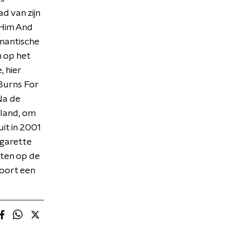
d van zijn
 Him And
omantische
n op het
 hier
Burns For
 Na de
eland, om
it in 2001
igarette
sten op de
oort een