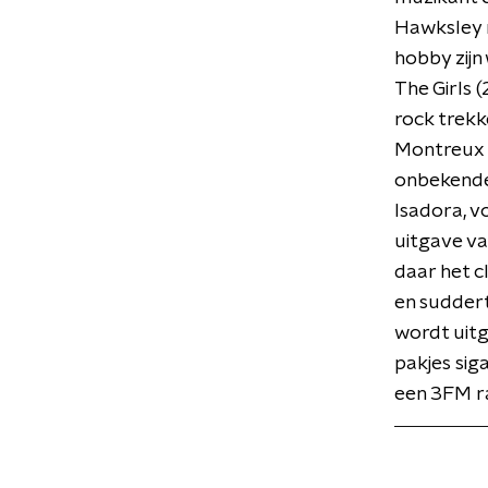
Hawksley n
hobby zijn
The Girls 
rock trekk
Montreux f
onbekende,
Isadora, v
uitgave v
daar het c
en suddert
wordt uitg
pakjes sig
een 3FM r