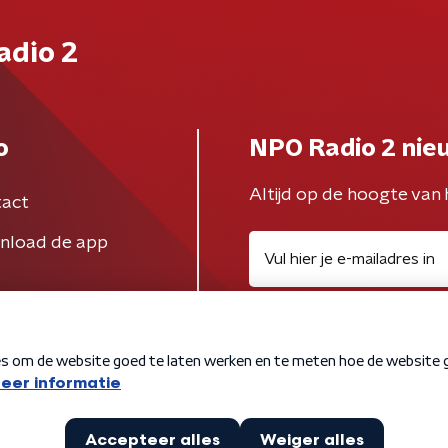
adio 2
o
NPO Radio 2 nie
Altijd op de hoogte van 
act
nload de app