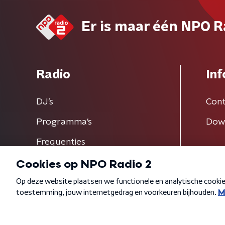
Er is maar één NPO R
Radio
Inf
DJ’s
Cont
Programma's
Dow
Frequenties
Algemene voorwaarden
Privacybeleid