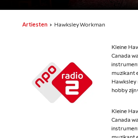
Artiesten
Hawksley Workman
Kleine Haw
Canada waar
instrumente
muzikant e
Hawksley n
hobby zijn
Kleine Haw
Canada waar
instrumente
muzikant e