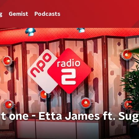
g
Gemist
Podcasts
t one - Etta James ft. Su