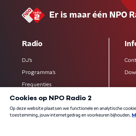
Er is maar één NPO R
Radio
Inf
DJ’s
Cont
Programma's
Dow
Frequenties
Algemene voorwaarden
Privacybeleid