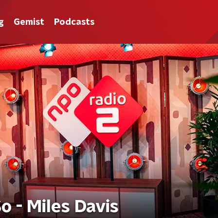
g
Gemist
Podcasts
So - Miles Davis