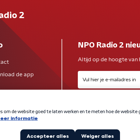
adio 2
o
NPO Radio 2 nie
Altijd op de hoogte van 
act
nload de app