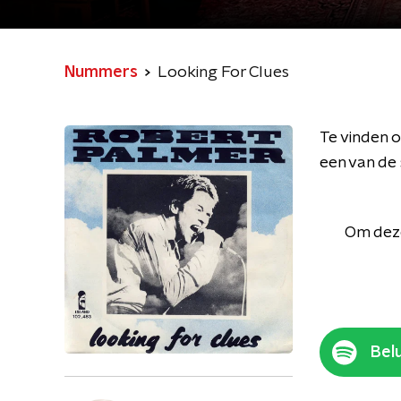
Nummers
Looking For Clues
Te vinden o
een van de 
Om deze
Belu