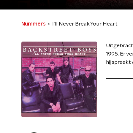
Nummers
I'll Never Break Your Heart
Uitgebrach
1995. Er ve
hij spreekt