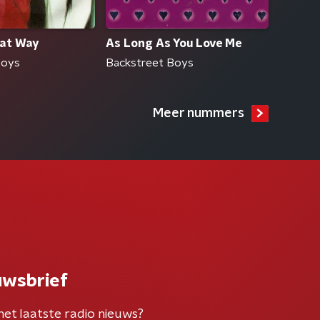
hat Way
As Long As You Love Me
Boys
Backstreet Boys
Meer nummers
uwsbrief
het laatste radio nieuws?