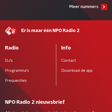
Meer nummers
Er is maar één NPO Radio 2
Radio
Info
DJ’s
Contact
Programma's
Download de app
Frequenties
NPO Radio 2 nieuwsbrief