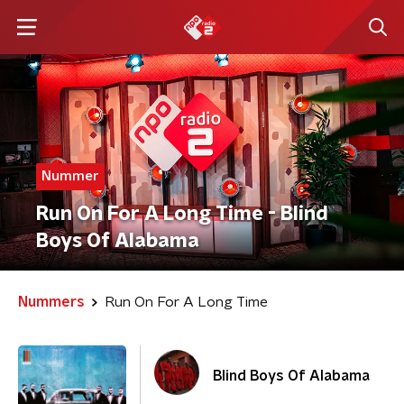
Nummer
Run On For A Long Time - Blind
Boys Of Alabama
Nummers
Run On For A Long Time
Blind Boys Of Alabama