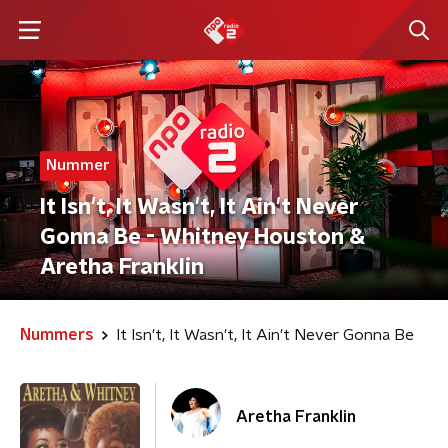
Nummer
It Isn't, It Wasn't, It Ain't Never
Gonna Be - Whitney Houston &
Aretha Franklin
Nummers
It Isn't, It Wasn't, It Ain't Never Gonna Be
Aretha Franklin