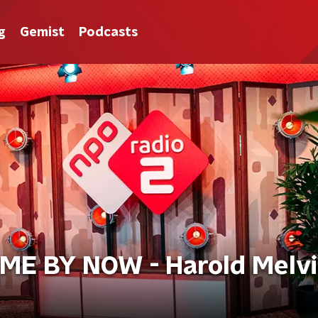
g
Gemist
Podcasts
ME BY NOW - Harold Melvi