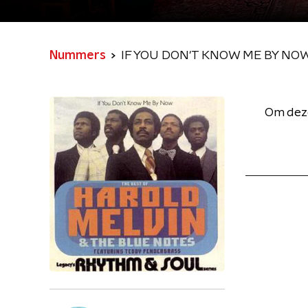
Nummers
IF YOU DON'T KNOW ME BY NO
Om deze