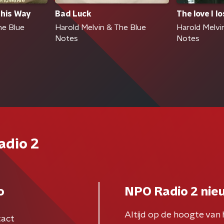
This Way
Bad Luck
The love I lo
he Blue
Harold Melvin & The Blue
Harold Melvi
Notes
Notes
adio 2
o
NPO Radio 2 nie
Altijd op de hoogte van 
act