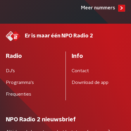
Meer nummers
Er is maar één NPO Radio 2
Radio
Info
DJ’s
Contact
Programma's
Download de app
Frequenties
NPO Radio 2 nieuwsbrief