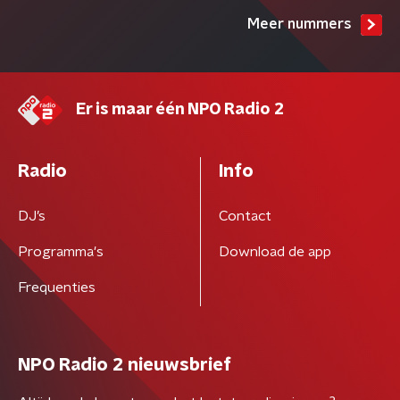
Meer nummers
Er is maar één NPO Radio 2
Radio
Info
DJ’s
Contact
Programma's
Download de app
Frequenties
NPO Radio 2 nieuwsbrief