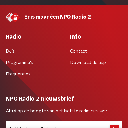
Er is maar één NPO Radio 2
Radio
Info
DJ’s
Contact
Programma's
Download de app
Frequenties
NPO Radio 2 nieuwsbrief
Altijd op de hoogte van het laatste radio nieuws?