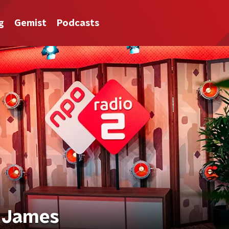
g
Gemist
Podcasts
e James