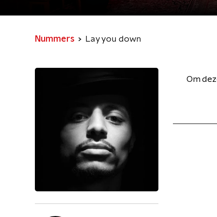
Nummers
Lay you down
Om deze