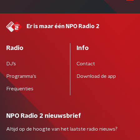
Er is maar één NPO Radio 2
Radio
Info
DJ’s
Contact
Programma's
Download de app
Frequenties
NPO Radio 2 nieuwsbrief
Altijd op de hoogte van het laatste radio nieuws?