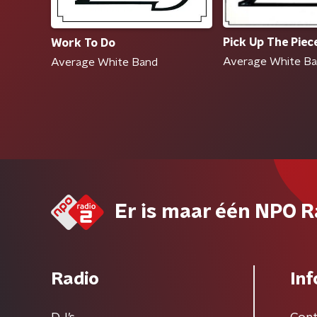
Pick Up The Piec
Work To Do
Average White B
Average White Band
Er is maar één NPO R
Radio
Inf