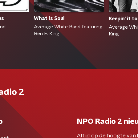
es
What Is Soul
Keepin' it t
and
Average White Band featuring
Average Whi
Ben E. King
King
adio 2
o
NPO Radio 2 nie
Altijd op de hoogte van 