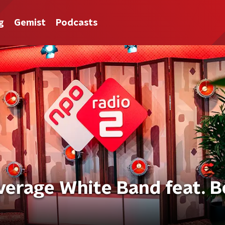
g
Gemist
Podcasts
Average White Band feat. B