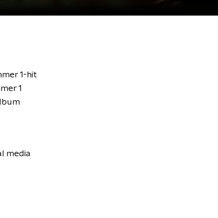
mer 1-hit
mmer 1
album
al media