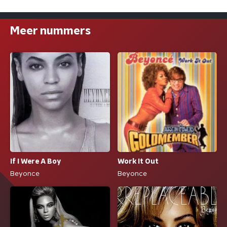
Meer nummers
If I Were A Boy
Work It Out
Beyonce
Beyonce