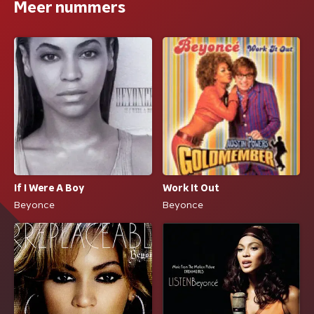
Meer nummers
If I Were A Boy
Work It Out
Beyonce
Beyonce