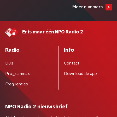
Meer nummers
Er is maar één NPO Radio 2
Radio
Info
DJ’s
Contact
Programma's
Download de app
Frequenties
NPO Radio 2 nieuwsbrief