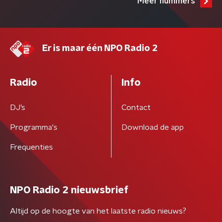
Meer nummers
Er is maar één NPO Radio 2
Radio
Info
DJ’s
Contact
Programma's
Download de app
Frequenties
NPO Radio 2 nieuwsbrief
Altijd op de hoogte van het laatste radio nieuws?