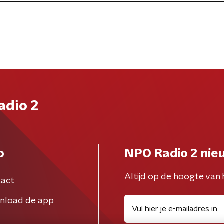
adio 2
o
NPO Radio 2 nie
Altijd op de hoogte van 
act
nload de app