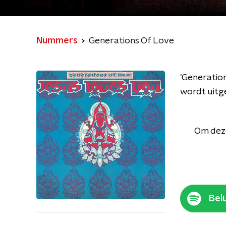
Nummers
Generations Of Love
'Generatio
wordt uitg
Om deze
Belu