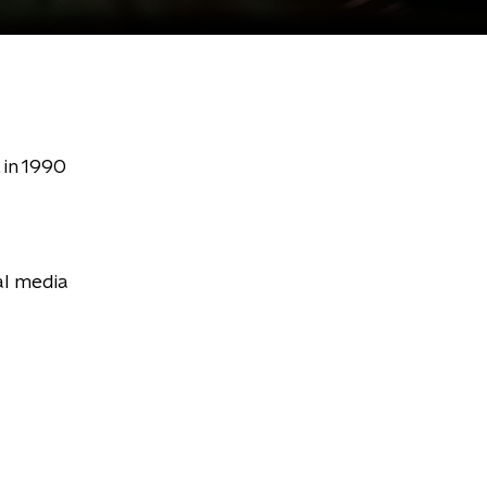
 in 1990
al media