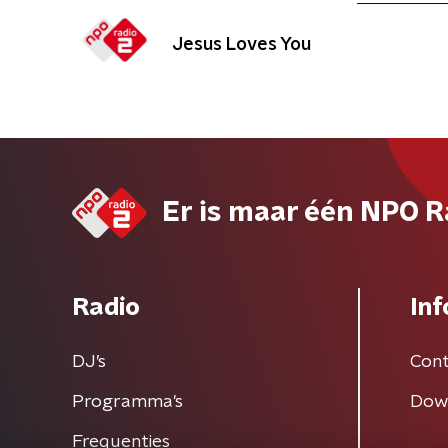
Jesus Loves You
Er is maar één NPO R
Radio
Inf
DJ’s
Cont
Programma's
Dow
Frequenties