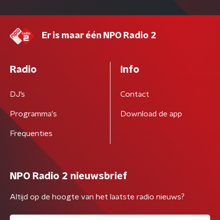
Er is maar één NPO Radio 2
Radio
Info
DJ’s
Contact
Programma's
Download de app
Frequenties
NPO Radio 2 nieuwsbrief
Altijd op de hoogte van het laatste radio nieuws?