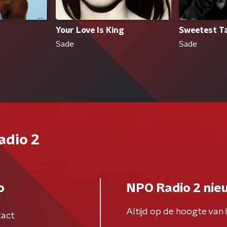
Your Love Is King
Sweetest T
Sade
Sade
adio 2
o
NPO Radio 2 nie
Altijd op de hoogte van 
act