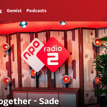
g
Gemist
Podcasts
ogether - Sade