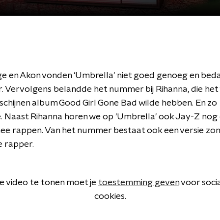
ige en Akon vonden 'Umbrella' niet goed genoeg en bed
r. Vervolgens belandde het nummer bij Rihanna, die het
rschijnen album Good Girl Gone Bad wilde hebben. En zo
. Naast Rihanna horen we op 'Umbrella' ook Jay-Z nog
mee rappen. Van het nummer bestaat ook een versie zo
 rapper.
 video te tonen moet je
toestemming geven
voor soci
cookies.