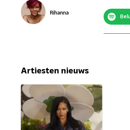
Rihanna
Belu
Artiesten nieuws