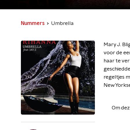
Nummers
Umbrella
Mary J. Bl
voor de ee
haar te ve
geschiedde
regeltjes 
New Yorkse
Om deze