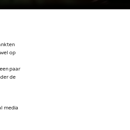
ankten
 wel op
 een paar
nder de
al media