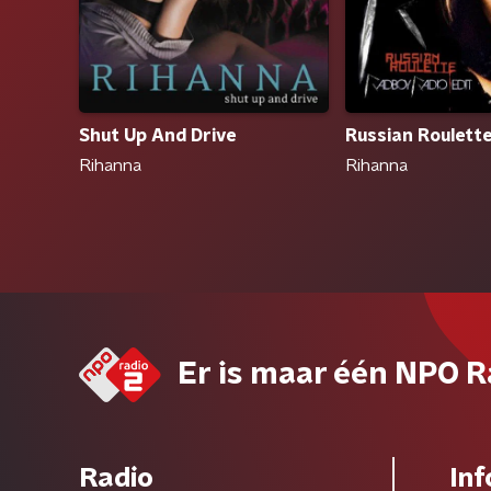
Shut Up And Drive
Russian Roulett
Rihanna
Rihanna
Er is maar één NPO R
Radio
Inf