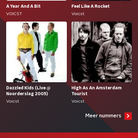
A Year And A Bit
Feel Like A Rocket
VOICST
Voicst
Dazzled Kids (Live @
High As An Amsterdam
Noorderslag 2005)
Tourist
Voicst
Voicst
Meer nummers