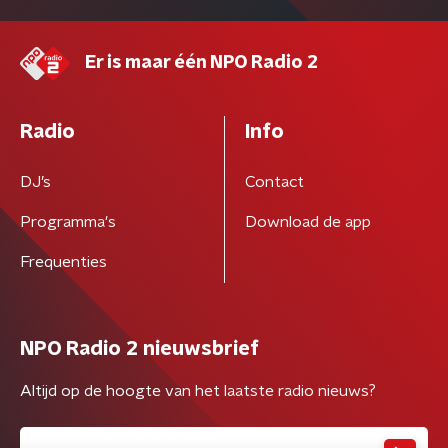
Er is maar één NPO Radio 2
Radio
Info
DJ’s
Contact
Programma's
Download de app
Frequenties
NPO Radio 2 nieuwsbrief
Altijd op de hoogte van het laatste radio nieuws?