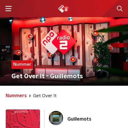
Nummer
Get Over It - Guillemots
Nummers
Get Over It
Guillemots