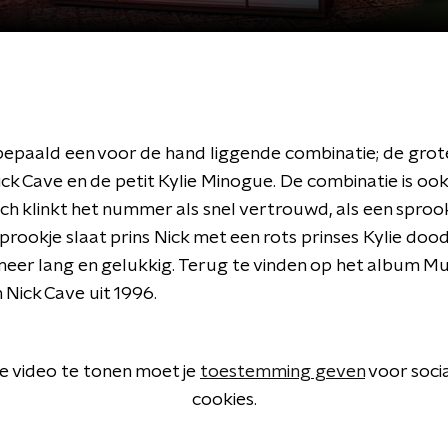
 bepaald een voor de hand liggende combinatie; de grote
ck Cave en de petit Kylie Minogue. De combinatie is oo
h klinkt het nummer als snel vertrouwd, als een sprookj
rookje slaat prins Nick met een rots prinses Kylie dood
 meer lang en gelukkig. Terug te vinden op het album M
 Nick Cave uit 1996.
 video te tonen moet je
toestemming geven
voor soci
cookies.