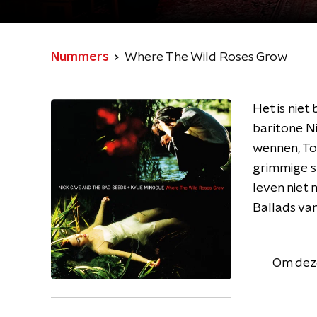
Nummers
Where The Wild Roses Grow
Het is niet
baritone Ni
wennen, Toc
grimmige sp
leven niet
Ballads van
Om deze