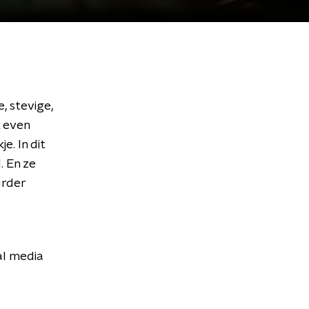
, stevige,
k even
e. In dit
. En ze
urder
al media