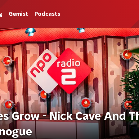
g
Gemist
Podcasts
s Grow - Nick Cave And T
inogue