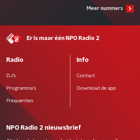
Meer nummers
Er is maar één NPO Radio 2
Radio
Info
DJ’s
Contact
Programma's
Download de app
Frequenties
NPO Radio 2 nieuwsbrief