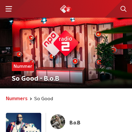
Nummer
So Good - B.o.B
Nummers
So Good
B.o.B