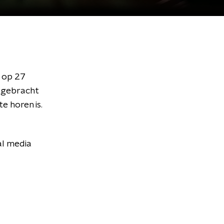
t op 27
tgebracht
te horen is.
al media