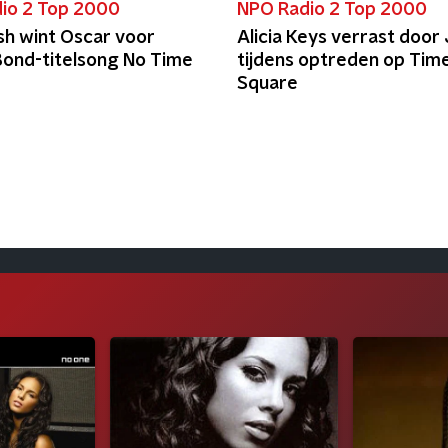
io 2 Top 2000
NPO Radio 2 Top 2000
ilish wint Oscar voor
Alicia Keys verrast door
ond-titelsong No Time
tijdens optreden op Tim
Square