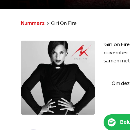
Nummers
Girl On Fire
'Girl on Fir
november 2
samen met d
Om deze
Belu