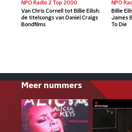
NPO Radio 2 Top 2000
NPO Rad
Van Chris Cornell tot Billie Eilish:
Billie E
de titelsongs van Daniel Craigs
James B
Bondfilms
To Die
Meer nummers