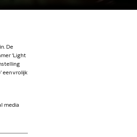
in. De
mer 'Light
nstelling
 een vrolijk
al media