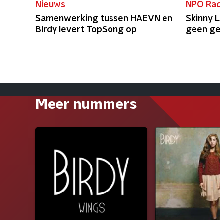
Nieuws
NPO Rad
Samenwerking tussen HAEVN en
Skinny L
Birdy levert TopSong op
geen ge
Meer nummers