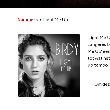
Nummers
Light Me Up
'Light Me U
zangeres b
Me Up' een 
tot wat het
up tempo
Om deze