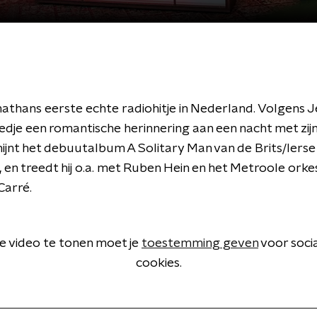
onathans eerste echte radiohitje in Nederland. Volgens 
 liedje een romantische herinnering aan een nacht met zijn 
ijnt het debuutalbum A Solitary Man van de Brits/Ierse
 en treedt hij o.a. met Ruben Hein en het Metroole orke
 Carré.
 video te tonen moet je
toestemming geven
voor soci
cookies.