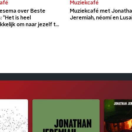
afé
Muziekcafé
esema over Beste
Muziekcafé met Jonatha
 "Het is heel
Jeremiah, néomí en Lusa
elijk om naar jezelf te