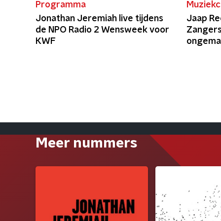
Programma
Muziekc
Jonathan Jeremiah live tijdens
Jaap Re
de NPO Radio 2 Wensweek voor
Zangers:
KWF
ongemakk
kijken"
Meer nummers