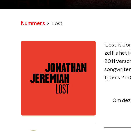
Nummers
Lost
‘Lost’ is J
zelf is het
2011 versch
songwriter,
tijdens 2 in
Om deze