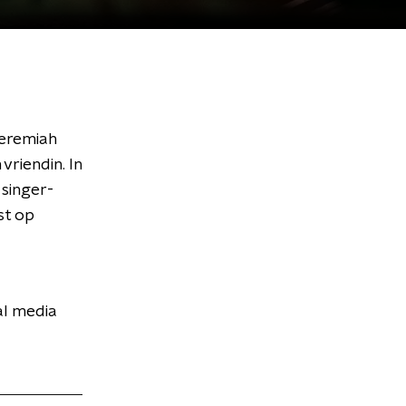
Jeremiah
vriendin. In
 singer-
st op
al media