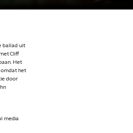
 ballad uit
et Cliff
baan. Het
 omdat het
tie door
ohn
al media