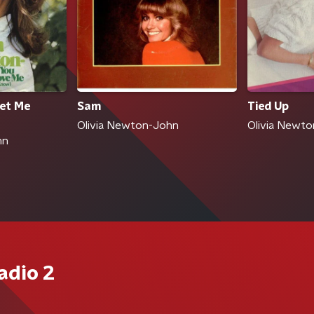
Let Me
Sam
Tied Up
Olivia Newton-John
Olivia Newt
hn
adio 2