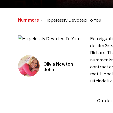
Nummers
Hopelessly Devoted To You
Een giganti
de film Gre
Richard, T
nummer kri
Olivia Newton-
contract e
John
met 'Hopel
uiteindelij
Om deze