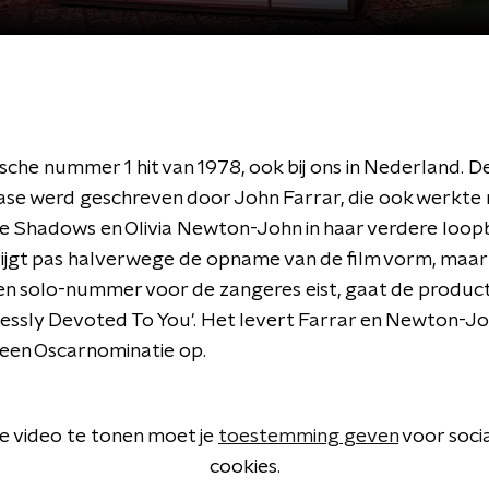
sche nummer 1 hit van 1978, ook bij ons in Nederland. De
ase werd geschreven door John Farrar, die ook werkte m
he Shadows en Olivia Newton-John in haar verdere loop
jgt pas halverwege de opname van de film vorm, maar
en solo-nummer voor de zangeres eist, gaat de produc
essly Devoted To You'. Het levert Farrar en Newton-J
k een Oscarnominatie op.
 video te tonen moet je
toestemming geven
voor soci
cookies.