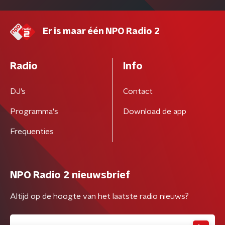
Er is maar één NPO Radio 2
Radio
Info
DJ’s
Contact
Programma's
Download de app
Frequenties
NPO Radio 2 nieuwsbrief
Altijd op de hoogte van het laatste radio nieuws?