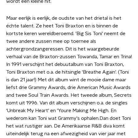
wordt een kleine hit.
Maar eerlijk is eerlijk, de oudste van het drietal is het
échte talent. Ze heet Toni Braxton en is binnen de
kortste keren wereldberoemd. 'Big Sis Toni' neemt de
twee andere zussen mee op toernee als
achtergrondzangeressen. Dit is het waargebeurde
verhaal van de Braxton-zussen Towanda, Tamar en Trina!
In 1991 verschijnt het debuutalbum van Toni Braxton,
Toni Braxton met o.a. de hitsingle 'Breathe Again'. (Toni
is dan 21 jaar!) Met dit album wint de mooie dame maar
liefst drie Grammy Awards, drie American Music Awards
and twee Soul Train Awards. Het tweede album, Secrets
komt uit 1996. Van dit album verschijnen o.a. de singles
'Unbreak My Heart' en 'Youre Making Me High. En
wederom kan Toni wat Grammy's ophalen.Dan doet Toni
het wat rustiger aan. De Amerikaanse R&B diva komt
uiteindelijk terug na een afwezigheid van vier jaar met